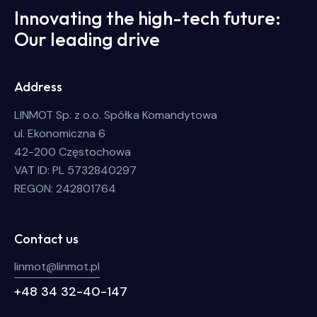
Innovating the high-tech future:
Our leading drive
Address
LINMOT Sp. z o.o. Spółka Komandytowa
ul. Ekonomiczna 6
42-200 Częstochowa
VAT ID: PL 5732840297
REGON: 242801764
Contact us
linmot@linmot.pl
+48 34 32-40-147