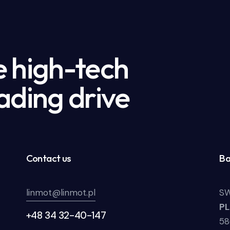
e high-tech
ading drive
Contact us
Ba
linmot@linmot.pl
SW
P
+48 34 32-40-147
58