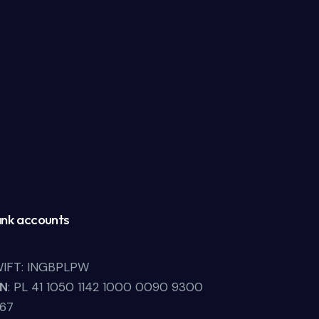
nk accounts
IFT: INGBPLPW
LN
: PL 41 1050 1142 1000 0090 9300
67