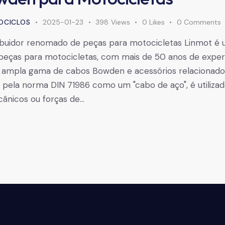
OCICLOS
2025-01-23
398
Views
0
Likes
0
Comments
ibuidor renomado de peças para motocicletas Linmot é u
peças para motocicletas, com mais de 50 anos de experi
ampla gama de cabos Bowden e acessórios relacionado
 pela norma DIN 71986 como um "cabo de aço", é utilizad
nicos ou forças de…