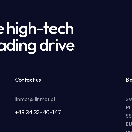
e high-tech
ading drive
Contact us
Ba
linmot@linmot.pl
SW
P
+48 34 32-40-147
58
E