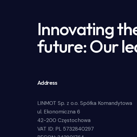
Innovating th
future: Our le
Address
LINMOT Sp. z o.o. Spółka Komandytowa
ul. Ekonomiczna 6
42-200 Częstochowa
VAT ID: PL 5732840297