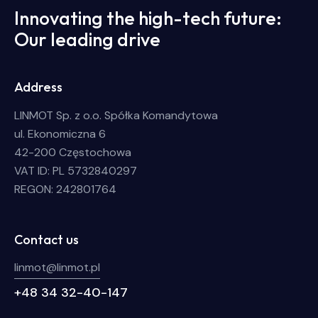
Innovating the high-tech future:
Our leading drive
Address
LINMOT Sp. z o.o. Spółka Komandytowa
ul. Ekonomiczna 6
42-200 Częstochowa
VAT ID: PL 5732840297
REGON: 242801764
Contact us
linmot@linmot.pl
+48 34 32-40-147