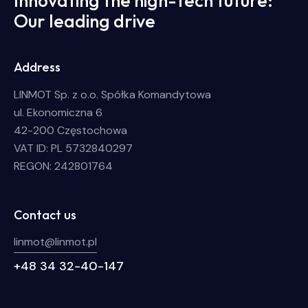
Innovating the high-tech future:
Our leading drive
Address
LINMOT Sp. z o.o. Spółka Komandytowa
ul. Ekonomiczna 6
42-200 Częstochowa
VAT ID: PL 5732840297
REGON: 242801764
Contact us
linmot@linmot.pl
+48 34 32-40-147