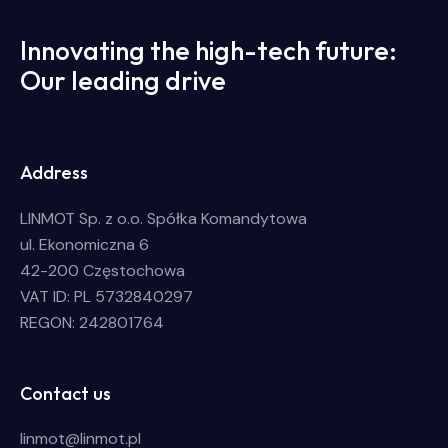
Innovating the high-tech future:
Our leading drive
Address
LINMOT Sp. z o.o. Spółka Komandytowa
ul. Ekonomiczna 6
42-200 Częstochowa
VAT ID: PL 5732840297
REGON: 242801764
Contact us
linmot@linmot.pl