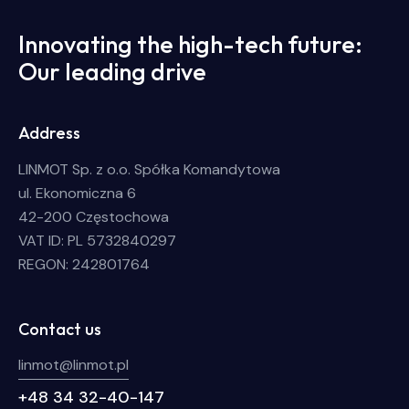
Innovating the high-tech future:
Our leading drive
Address
LINMOT Sp. z o.o. Spółka Komandytowa
ul. Ekonomiczna 6
42-200 Częstochowa
VAT ID: PL 5732840297
REGON: 242801764
Contact us
linmot@linmot.pl
+48 34 32-40-147