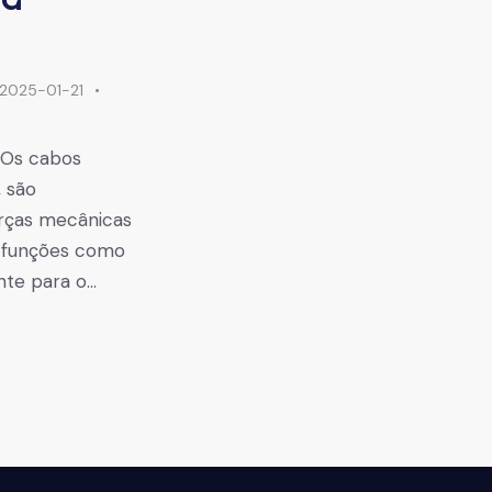
2025-01-21
 Os cabos
 são
orças mecânicas
e funções como
nte para o…