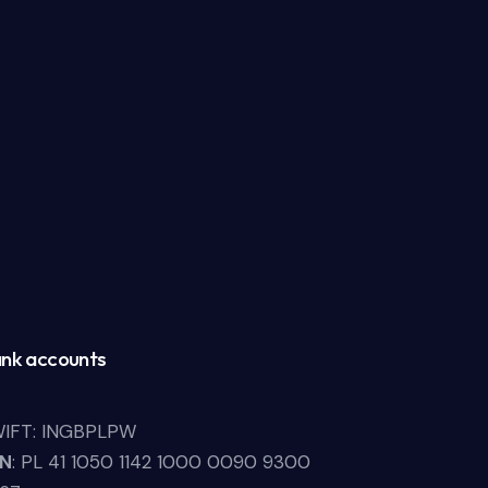
nk accounts
IFT: INGBPLPW
LN
: PL 41 1050 1142 1000 0090 9300