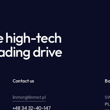
e high-tech
ading drive
Contact us
Ba
linmot@linmot.pl
SW
P
+48 34 32-40-147