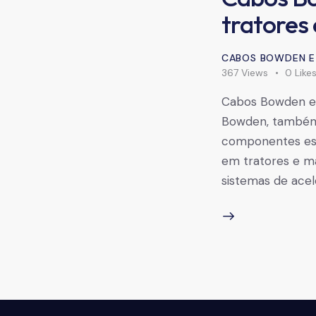
tratores
CABOS BOWDEN E
367
Views
0
Like
Cabos Bowden e
Bowden, também 
componentes ess
em tratores e má
sistemas de acel