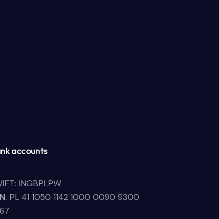
nk accounts
IFT: INGBPLPW
LN
: PL 41 1050 1142 1000 0090 9300
67