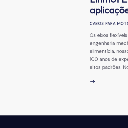
aplicaçõe
CABOS PARA MOT
Os eixos flexívei
engenharia mecân
alimentícia, nos
100 anos de exp
altos padrões. N