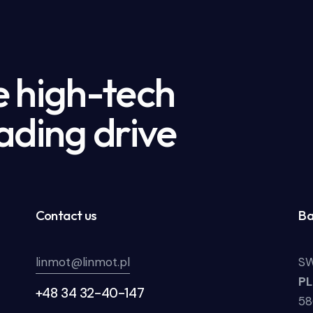
e high-tech
ading drive
Contact us
Ba
linmot@linmot.pl
SW
P
+48 34 32-40-147
58