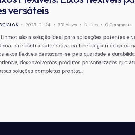
s versáteis
OCICLOS
2025-01-24
351
Views
0
Likes
0
Comments
s Linmot são a solução ideal para aplicações potentes e ve
ica, na indústria automotiva, na tecnologia médica ou na
sos eixos flexíveis destacam-se pela qualidade e durabili
eriência, desenvolvemos produtos personalizados que a
ossas soluções completas prontas…