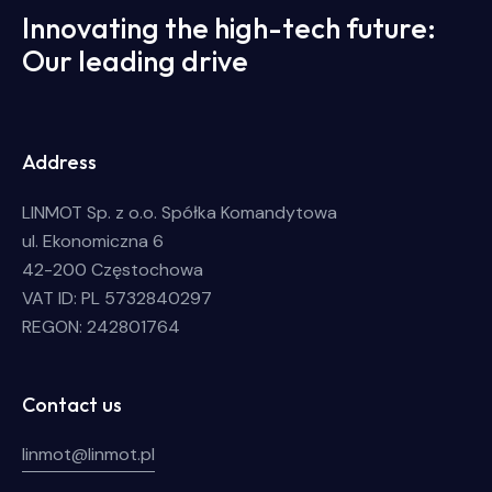
Innovating the high-tech future:
Our leading drive
Address
LINMOT Sp. z o.o. Spółka Komandytowa
ul. Ekonomiczna 6
42-200 Częstochowa
VAT ID: PL 5732840297
REGON: 242801764
Contact us
linmot@linmot.pl